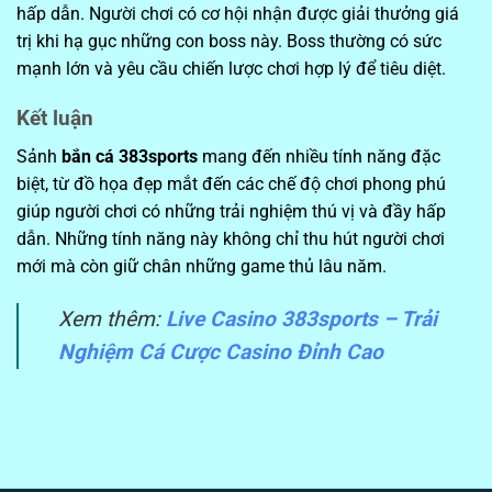
hấp dẫn. Người chơi có cơ hội nhận được giải thưởng giá
trị khi hạ gục những con boss này. Boss thường có sức
mạnh lớn và yêu cầu chiến lược chơi hợp lý để tiêu diệt.
Kết luận
Sảnh
bắn cá 383sports
mang đến nhiều tính năng đặc
biệt, từ đồ họa đẹp mắt đến các chế độ chơi phong phú
giúp người chơi có những trải nghiệm thú vị và đầy hấp
dẫn. Những tính năng này không chỉ thu hút người chơi
mới mà còn giữ chân những game thủ lâu năm.
Xem thêm:
Live Casino 383sports – Trải
Nghiệm Cá Cược Casino Đỉnh Cao