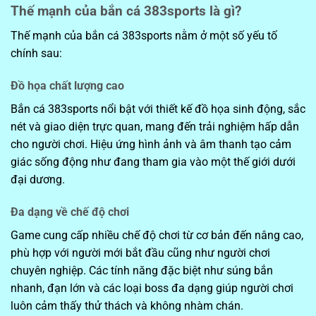
Thế mạnh của bắn cá 383sports là gì?
Thế mạnh của bắn cá 383sports nằm ở một số yếu tố
chính sau:
Đồ họa chất lượng cao
Bắn cá 383sports nổi bật với thiết kế đồ họa sinh động, sắc
nét và giao diện trực quan, mang đến trải nghiệm hấp dẫn
cho người chơi. Hiệu ứng hình ảnh và âm thanh tạo cảm
giác sống động như đang tham gia vào một thế giới dưới
đại dương.
Đa dạng về chế độ chơi
Game cung cấp nhiều chế độ chơi từ cơ bản đến nâng cao,
phù hợp với người mới bắt đầu cũng như người chơi
chuyên nghiệp. Các tính năng đặc biệt như súng bắn
nhanh, đạn lớn và các loại boss đa dạng giúp người chơi
luôn cảm thấy thử thách và không nhàm chán.