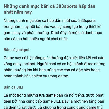
Những danh mục bắn cá 383sports hấp dẫn
nhất năm nay
Những danh mục bắn cá hấp dẫn nhất của 383sports
trong năm nay nổi bật nhờ vào sự sáng tạo trong thiết kế
gameplay và phần thưởng. Dưới đây là một số danh mục
bắn cá thu hút nhiều người chơi nhất:
Bắn cá jackpot
Game này có hệ thống giải thưởng đặc biệt liên kết với các
vòng quay jackpot. Người chơi có cơ hội giành được những
phần thưởng lớn khi bắn trúng các con cá đặc biệt hoặc
hoàn thành các nhiệm vụ trong game.
Bắn cá JILI
Là một trong những tựa game bắn cá nổi tiếng, được phát
triển bởi nhà cung cấp game JILI. Đây là một nền tảng bắn
cá điện tử rất được ưa chuộng trong cộng đồng game thủ