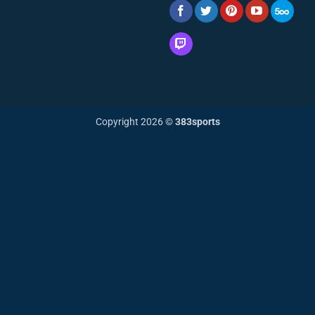
Copyright 2026 ©
383sports