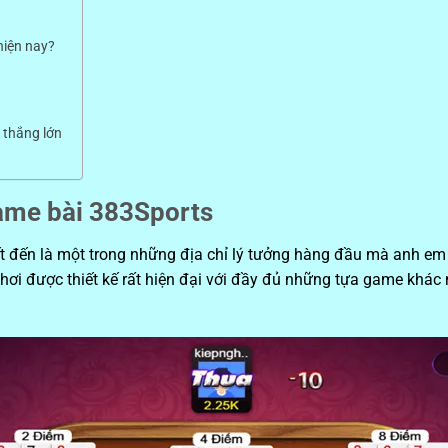
hiện nay?
 thắng lớn
ame bài 383Sports
t đến là một trong những địa chỉ lý tưởng hàng đầu mà anh e
 chơi được thiết kế rất hiện đại với đầy đủ những tựa game khác