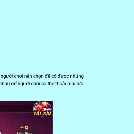
m người chơi nên chọn để có được những
 nhau để người chơi có thể thoải mái lựa