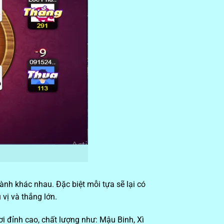
ành khác nhau. Đặc biệt mỗi tựa sẽ lại có
vị và thắng lớn.
ơi đỉnh cao, chất lượng như: Mậu Binh, Xì