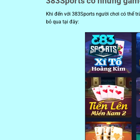
383Sports có những game
Khi đến với 383Sports người chơi có thể 
bỏ qua tại đây: