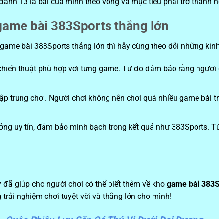
 đánh 13 lá bài của mình theo vòng và mục tiêu phải trở thành n
game bài 383Sports thắng lớn
 game bài 383Sports thắng lớn thì hẫy cùng theo dõi những kin
 chiến thuật phù hợp với từng game. Từ đó đảm bảo rằng người 
ập trung chơi. Người chơi không nên chơi quá nhiều game bài t
ởng uy tín, đảm bảo minh bạch trong kết quả như 383Sports. Từ
y đã giúp cho người chơi có thể biết thêm về kho
game bài 383S
trải nghiệm chơi tuyệt vời và thắng lớn cho mình!