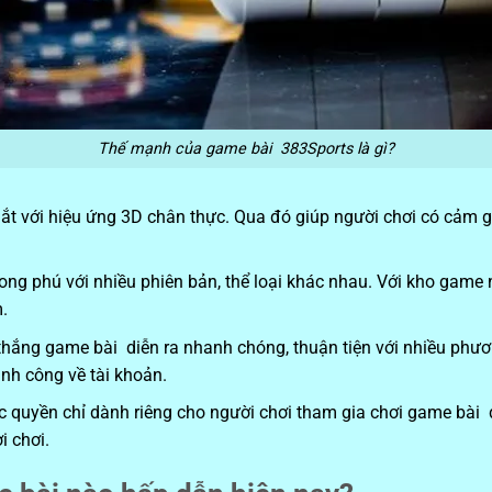
Thế mạnh của game bài 383Sports là gì?
 mắt với hiệu ứng 3D chân thực. Qua đó giúp người chơi có cảm 
ng phú với nhiều phiên bản, thể loại khác nhau. Với kho game
.
 thắng game bài diễn ra nhanh chóng, thuận tiện với nhiều phươ
nh công về tài khoản.
 quyền chỉ dành riêng cho người chơi tham gia chơi game bài 
i chơi.