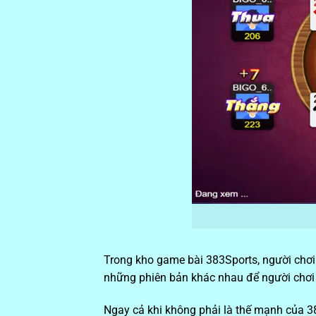
Trong kho game bài 383Sports, người chơi 
những phiên bản khác nhau để người chơi c
Ngay cả khi không phải là thế mạnh của 383