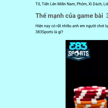
Tố, Tiến Lên Miền Nam, Phỏm, Xì Dách, Liê
Thế mạnh của game bài 3
Hiện nay có rất nhiều anh em người chơi
383Sports là gì?