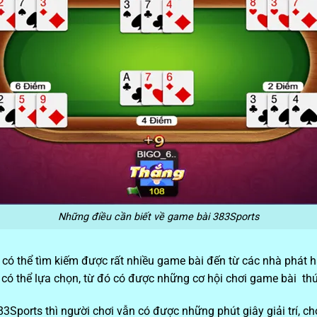
Những điều cần biết về game bài 383Sports
có thể tìm kiếm được rất nhiều game bài đến từ các nhà phát h
ó thể lựa chọn, từ đó có được những cơ hội chơi game bài thú 
Sports thì người chơi vẫn có được những phút giây giải trí, ch