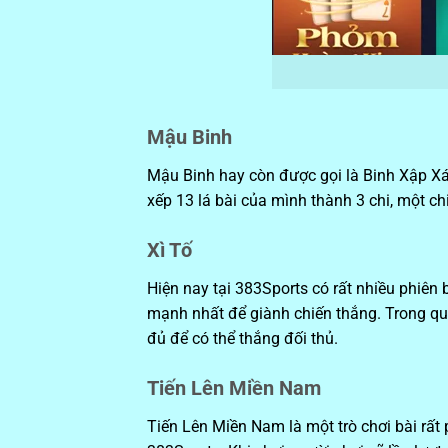
Mậu Binh
Mậu Binh hay còn được gọi là Binh Xập Xám
xếp 13 lá bài của mình thành 3 chi, một ch
Xì Tố
Hiện nay tại 383Sports có rất nhiều phiên
mạnh nhất để giành chiến thắng. Trong qu
đủ để có thể thắng đối thủ.
Tiến Lên Miền Nam
Tiến Lên Miền Nam là một trò chơi bài rất 