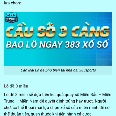
lựa chọn:
Các loại Lô đề phổ biến tại nhà cái 383sports
Lô đề 3 miền
Lô đề 3 miền sẽ dựa trên kết quả quay số Miền Bắc – Miền
Trung – Miền Nam để quyết định trúng hay trượt. Người
chơi có thể thoải mái lựa chọn xổ số của miền mình để có
thể thuận tiện, quen thuộc khi tiến hành cá cược.