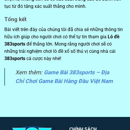
tục từ đó tăng xác suất thắng cho mình.
Tổng kết
Bài viết trên đây của chúng tôi đã chia sẻ những thông tin
hữu ích giúp cho người chơi có thể tự tin tham gia
Lô đề
383sports
để thắng lớn. Mong rằng người chơi sẽ có
những trải nghiệm chơi lô đề xổ số thú vị cùng nhà cái
383sports
cá cược này nhé!
Xem thêm:
Game Bài 383sports – Địa
Chỉ Chơi Game Bài Hàng Đầu Việt Nam
CHÍNH SÁCH