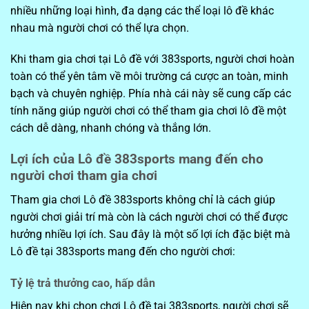
nhiều những loại hình, đa dạng các thể loại lô đề khác
nhau mà người chơi có thể lựa chọn.
Khi tham gia chơi tại Lô đề với 383sports, người chơi hoàn
toàn có thể yên tâm về môi trường cá cược an toàn, minh
bạch và chuyên nghiệp. Phía nhà cái này sẽ cung cấp các
tính năng giúp người chơi có thể tham gia chơi lô đề một
cách dễ dàng, nhanh chóng và thắng lớn.
Lợi ích của Lô đề 383sports mang đến cho
người chơi tham gia chơi
Tham gia chơi Lô đề 383sports không chỉ là cách giúp
người chơi giải trí mà còn là cách người chơi có thể được
hưởng nhiều lợi ích. Sau đây là một số lợi ích đặc biệt mà
Lô đề tại 383sports mang đến cho người chơi:
Tỷ lệ trả thưởng cao, hấp dẫn
Hiện nay khi chọn chơi Lô đề tại 383sports, người chơi sẽ