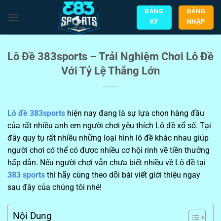
Bỏ
ĐĂNG
ĐĂNG
qua
KÝ
NHẬP
nội
dung
Lô Đề 383sports – Trải Nghiệm Chơi Lô Đề
Với Tỷ Lệ Thắng Lớn
Lô đề 383sports
hiện nay đang là sự lựa chọn hàng đầu
của rất nhiều anh em người chơi yêu thích Lô đề xổ số. Tại
đây quy tụ rất nhiều những loại hình lô đề khác nhau giúp
người chơi có thể có được nhiều cơ hội rinh về tiền thưởng
hấp dẫn. Nếu người chơi vẫn chưa biết nhiều về Lô đề tại
383 sports
thì hãy cùng theo dõi bài viết giới thiệu ngay
sau đây của chúng tôi nhé!
Nội Dung