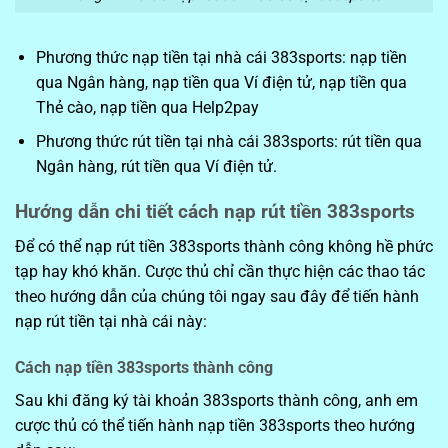
Phương thức nạp tiền tại nhà cái 383sports: nạp tiền
qua Ngân hàng, nạp tiền qua Ví điện tử, nạp tiền qua
Thẻ cào, nạp tiền qua Help2pay
Phương thức rút tiền tại nhà cái 383sports: rút tiền qua
Ngân hàng, rút tiền qua Ví điện tử.
Hướng dẫn chi tiết cách nạp rút tiền 383sports
Để có thể nạp rút tiền 383sports thành công không hề phức
tạp hay khó khăn. Cược thủ chỉ cần thực hiện các thao tác
theo hướng dẫn của chúng tôi ngay sau đây để tiến hành
nạp rút tiền tại nhà cái này:
Cách nạp tiền 383sports thành công
Sau khi đăng ký tài khoản 383sports thành công, anh em
cược thủ có thể tiến hành nạp tiền 383sports theo hướng