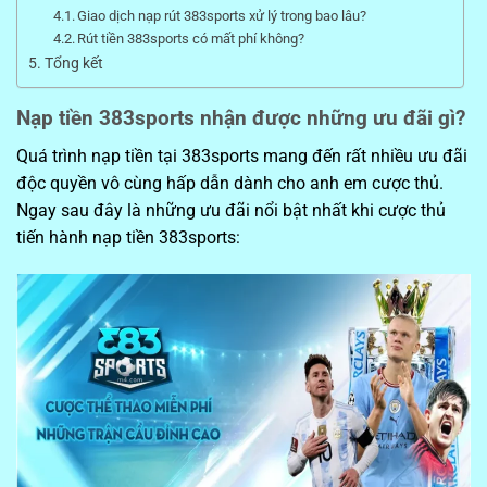
Giao dịch nạp rút 383sports xử lý trong bao lâu?
Rút tiền 383sports có mất phí không?
Tổng kết
Nạp tiền 383sports nhận được những ưu đãi gì?
Quá trình nạp tiền tại 383sports mang đến rất nhiều ưu đãi
độc quyền vô cùng hấp dẫn dành cho anh em cược thủ.
Ngay sau đây là những ưu đãi nổi bật nhất khi cược thủ
tiến hành nạp tiền 383sports: