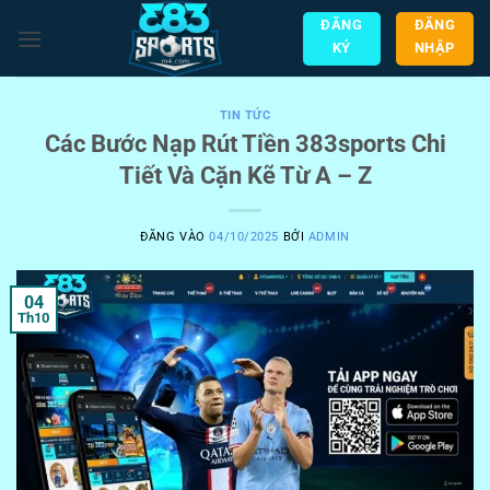
Bỏ
ĐĂNG
ĐĂNG
qua
KÝ
NHẬP
nội
dung
TIN TỨC
Các Bước Nạp Rút Tiền 383sports Chi
Tiết Và Cặn Kẽ Từ A – Z
ĐĂNG VÀO
04/10/2025
BỞI
ADMIN
04
Th10