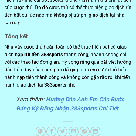
của cược thủ. Do đó cược thủ có thể thực hiện giao dịch rút
tiền bất cứ lúc nào mà không bị trừ phí giao dịch tại nhà
cái này.
Tổng kết
Như vậy cược thủ hoàn toàn có thể thực hiện bất cứ giao
dịch
nạp rút tiền 383sports
thành công, nhanh chóng chỉ
với các thao tác đơn giản. Hy vọng rằng qua bài viết hướng
dẫn trên đây của chúng tôi đã giúp anh em cược thủ tiến
hành nạp tiền thành công và không còn gặp rắc rối khi tiến
hành giao dịch tại
383sports
nhé!
Xem thêm:
Hướng Dẫn Anh Em Các Bước
Đăng Ký Đăng Nhập 383sports Chi Tiết