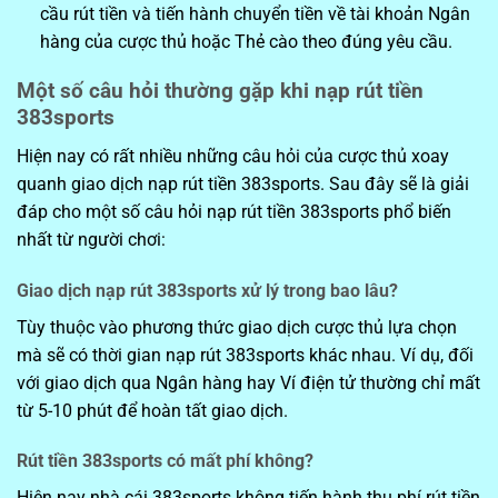
cầu rút tiền và tiến hành chuyển tiền về tài khoản Ngân
hàng của cược thủ hoặc Thẻ cào theo đúng yêu cầu.
Một số câu hỏi thường gặp khi nạp rút tiền
383sports
Hiện nay có rất nhiều những câu hỏi của cược thủ xoay
quanh giao dịch nạp rút tiền 383sports. Sau đây sẽ là giải
đáp cho một số câu hỏi nạp rút tiền 383sports phổ biến
nhất từ người chơi:
Giao dịch nạp rút 383sports xử lý trong bao lâu?
Tùy thuộc vào phương thức giao dịch cược thủ lựa chọn
mà sẽ có thời gian nạp rút 383sports khác nhau. Ví dụ, đối
với giao dịch qua Ngân hàng hay Ví điện tử thường chỉ mất
từ 5-10 phút để hoàn tất giao dịch.
Rút tiền 383sports có mất phí không?
Hiện nay nhà cái 383sports không tiến hành thu phí rút tiền